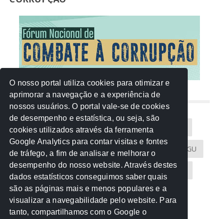
O nosso portal utiliza cookies para otimizar e
aprimorar a navegação e a experiência de
NUVEM DE TAGS
nossos usuários. O portal vale-se de cookies
de desempenho e estatística, ou seja, são
Acontece na Rede
AGU
AMM
Artigos
cookies utilizados através da ferramenta
Google Analytics para contar visitas e fontes
Atricon
Audicom
CAU-MT
CGE
CGU
de tráfego, a fim de analisar e melhorar o
desempenho do nosso website. Através destes
CREA-MT
Eventos
MPC-MT
MPE-MT
dados estatísticos conseguimos saber quais
são as páginas mais e menos populares e a
MPF
Notícias
PF
PGE-MT
PGR
visualizar a navegabilidade pelo website. Para
tanto, compartilhamos com o Google o
Receita Federal
Sem categoria
Senado