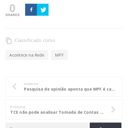
0
SHARES
Classificado como
content_copy
Acontece na Rede
MPF
Anterior
Pesquisa de opinião aponta que MPF é cada vez mais conhecido pela sociedade brasileira
Próxima
TCE não pode analisar Tomada de Contas Especial sobre verbas federais