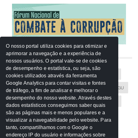
O nosso portal utiliza cookies para otimizar e
aprimorar a navegação e a experiência de
NUVEM DE TAGS
nossos usuários. O portal vale-se de cookies
de desempenho e estatística, ou seja, são
Acontece na Rede
AGU
AMM
Artigos
cookies utilizados através da ferramenta
Google Analytics para contar visitas e fontes
Atricon
Audicom
CAU-MT
CGE
CGU
de tráfego, a fim de analisar e melhorar o
desempenho do nosso website. Através destes
CREA-MT
Eventos
MPC-MT
MPE-MT
dados estatísticos conseguimos saber quais
são as páginas mais e menos populares e a
MPF
Notícias
PF
PGE-MT
PGR
visualizar a navegabilidade pelo website. Para
tanto, compartilhamos com o Google o
Receita Federal
Sem categoria
Senado
endereço IP do usuário e informações sobre