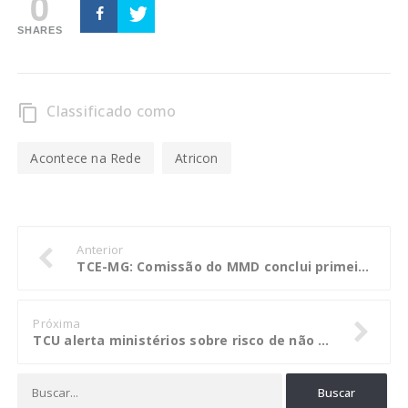
0
SHARES
Classificado como
content_copy
Acontece na Rede
Atricon
Anterior
TCE-MG: Comissão do MMD conclui primeira fase da avaliação
Próxima
TCU alerta ministérios sobre risco de não atingimento da meta fiscal