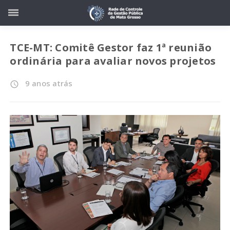
TCE-MT: Comitê Gestor faz 1ª reunião
ordinária para avaliar novos projetos
9 anos atrás
access_time