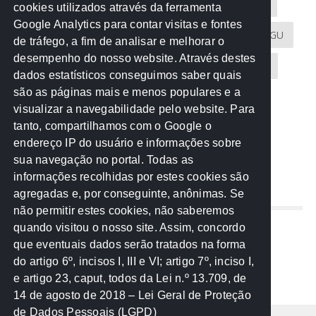
Acontece na Rede
AGU
AMM
Artigos
cookies utilizados através da ferramenta
Google Analytics para contar visitas e fontes
Atricon
Audicom
CAU-MT
CGE
CGU
de tráfego, a fim de analisar e melhorar o
desempenho do nosso website. Através destes
CREA-MT
Eventos
MPC-MT
MPE-MT
dados estatísticos conseguimos saber quais
são as páginas mais e menos populares e a
MPF
Notícias
PF
PGE-MT
PGR
visualizar a navegabilidade pelo website. Para
tanto, compartilhamos com o Google o
Receita Federal
Sem categoria
Senado
endereço IP do usuário e informações sobre
TCE-MT
TCU
TRE
sua navegação no portal. Todas as
informações recolhidas por estes cookies são
agregadas e, por conseguinte, anônimas. Se
REDE NOS ESTADOS
não permitir estes cookies, não saberemos
quando visitou o nosso site. Assim, concordo
Mato Grosso do Sul
que eventuais dados serão tratados na forma
Paraná
do artigo 6º, incisos I, III e VI; artigo 7º, inciso I,
Nacional
e artigo 23, caput, todos da Lei n.º 13.709, de
14 de agosto de 2018 – Lei Geral de Proteção
de Dados Pessoais (LGPD)