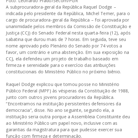
Foto: Leonardo Prado/Secom/PGR
A subprocuradora-geral da República Raquel Dodge –
indicada pelo presidente da República, Michel Temer, para o
cargo de procuradora-geral da República – foi aprovada por
unanimidade pelos membros da Comissão de Constituição e
Justiça (CCJ) do Senado Federal nesta quarta-feira (12), após
sabatina que durou mais de 7 horas. Em seguida, teve seu
nome aprovado pelo Plenário do Senado por 74 votos a
favor, um contrário e uma abstenção. Em sua exposição na
CCJ, ela defendeu um projeto de trabalho baseado em
firmeza e serenidade para o exercício das atribuições
constitucionais do Ministério Público no próximo biênio.
Raquel Dodge explicou que tomou posse no Ministério
Público Federal (MPF) às vésperas da Constituição de 1988,
junto com outros jovens procuradores da República.
“Encontramos na instituição persistentes defensores da
democracia”, disse. No ano seguinte, segundo ela, a
instituição seria outra porque a Assembleia Constituinte deu
ao Ministério Público um papel novo, inclusive com as
garantias da magistratura para que pudesse exercer sua
função com firmeza e determinação.