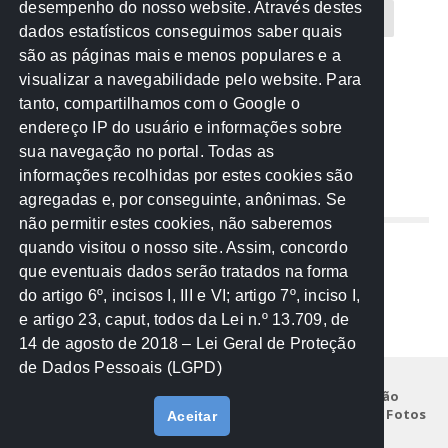
desempenho do nosso website. Através destes
CREA-MT
Eventos
MPC-MT
MPE-MT
dados estatísticos conseguimos saber quais
são as páginas mais e menos populares e a
MPF
Notícias
PF
PGE-MT
PGR
visualizar a navegabilidade pelo website. Para
tanto, compartilhamos com o Google o
Receita Federal
Sem categoria
Senado
endereço IP do usuário e informações sobre
TCE-MT
TCU
TRE
sua navegação no portal. Todas as
informações recolhidas por estes cookies são
agregadas e, por conseguinte, anônimas. Se
REDE NOS ESTADOS
não permitir estes cookies, não saberemos
quando visitou o nosso site. Assim, concordo
Mato Grosso do Sul
que eventuais dados serão tratados na forma
Paraná
do artigo 6º, incisos I, III e VI; artigo 7º, inciso I,
Nacional
e artigo 23, caput, todos da Lei n.º 13.709, de
14 de agosto de 2018 – Lei Geral de Proteção
de Dados Pessoais (LGPD)
Início
Institucional
Projetos
Legislação
Documentos
Notícias
Eventos
Galeria de Fotos
Aceitar
Fale Conosco