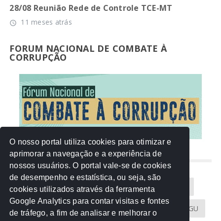
28/08 Reunião Rede de Controle TCE-MT
11 meses atrás
access_time
FORUM NACIONAL DE COMBATE À
CORRUPÇÃO
O nosso portal utiliza cookies para otimizar e
aprimorar a navegação e a experiência de
NUVEM DE TAGS
nossos usuários. O portal vale-se de cookies
de desempenho e estatística, ou seja, são
Acontece na Rede
AGU
AMM
Artigos
cookies utilizados através da ferramenta
Google Analytics para contar visitas e fontes
Atricon
Audicom
CAU-MT
CGE
CGU
de tráfego, a fim de analisar e melhorar o