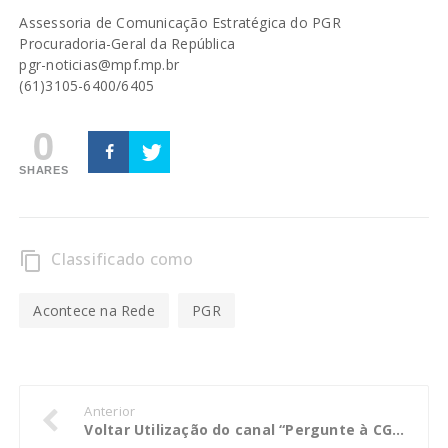
Assessoria de Comunicação Estratégica do PGR
Procuradoria-Geral da República
pgr-noticias@mpf.mp.br
(61)3105-6400/6405
0
SHARES
Classificado como
content_copy
Acontece na Rede
PGR
Anterior
Voltar Utilização do canal “Pergunte à CGE” reduz possibilidade de erros