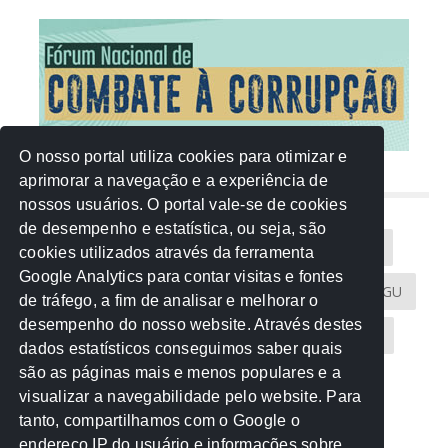
O nosso portal utiliza cookies para otimizar e
aprimorar a navegação e a experiência de
NUVEM DE TAGS
nossos usuários. O portal vale-se de cookies
de desempenho e estatística, ou seja, são
Acontece na Rede
AGU
AMM
Artigos
cookies utilizados através da ferramenta
Google Analytics para contar visitas e fontes
Atricon
Audicom
CAU-MT
CGE
CGU
de tráfego, a fim de analisar e melhorar o
desempenho do nosso website. Através destes
CREA-MT
Eventos
MPC-MT
MPE-MT
dados estatísticos conseguimos saber quais
são as páginas mais e menos populares e a
MPF
Notícias
PF
PGE-MT
PGR
visualizar a navegabilidade pelo website. Para
tanto, compartilhamos com o Google o
Receita Federal
Sem categoria
Senado
endereço IP do usuário e informações sobre