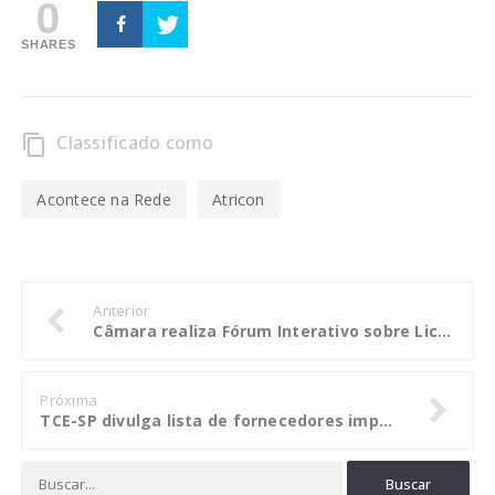
0
SHARES
Classificado como
content_copy
Acontece na Rede
Atricon
Anterior
Câmara realiza Fórum Interativo sobre Licitação de Projetos Arquitetônicos
Próxima
TCE-SP divulga lista de fornecedores impedidos de serem contratados