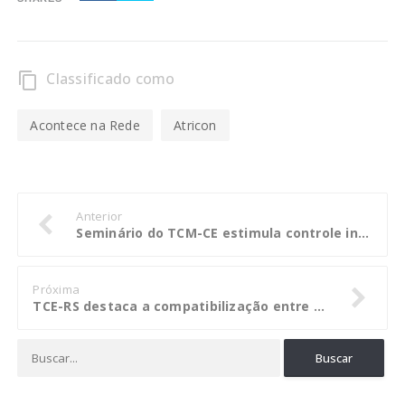
Classificado como
content_copy
Acontece na Rede
Atricon
Anterior
Seminário do TCM-CE estimula controle interno para prevenir irregularidades
Próxima
TCE-RS destaca a compatibilização entre os planos plurianuais e os de educação em seminário