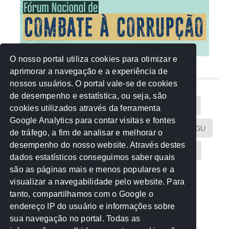
O nosso portal utiliza cookies para otimizar e
aprimorar a navegação e a experiência de
NUVEM DE TAGS
nossos usuários. O portal vale-se de cookies
de desempenho e estatística, ou seja, são
Acontece na Rede
AGU
AMM
Artigos
cookies utilizados através da ferramenta
Google Analytics para contar visitas e fontes
Atricon
Audicom
CAU-MT
CGE
CGU
de tráfego, a fim de analisar e melhorar o
desempenho do nosso website. Através destes
CREA-MT
Eventos
MPC-MT
MPE-MT
dados estatísticos conseguimos saber quais
são as páginas mais e menos populares e a
MPF
Notícias
PF
PGE-MT
PGR
visualizar a navegabilidade pelo website. Para
tanto, compartilhamos com o Google o
Receita Federal
Sem categoria
Senado
endereço IP do usuário e informações sobre
TCE-MT
TCU
TRE
sua navegação no portal. Todas as