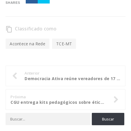
SHARES
Classificado como
content_copy
Acontece na Rede
TCE-MT
Anterior
Democracia Ativa reúne vereadores de 17 municípios em Sinop
Próxima
CGU entrega kits pedagógicos sobre ética e cidadania para estudantes em Mato Grosso