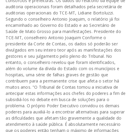
consórcios e prefeituras. Os dados do relatório da equipe de
auditoria operacionais foram detalhados pela secretária de
auditorias operacionais do TCE-MT, Lidiane Bortoluzzi.
Segundo o conselheiro Antonio Joaquim, o relatório já foi
encaminhado ao Governo do Estado e ao Secretário de
Saúde de Mato Grosso para manifestações. Presidente do
TCE-MT, conselheiro Antonio Joaquim Conforme o
presidente da Corte de Contas, os dados só poderão ser
divulgados em seu inteiro teor após as manifestações dos
gestores e seu julgamento pelo pleno do Tribunal. No
entanto, o conselheiro revelou que foram identificados,
além do volume da dívida do Estado com os municípios e
hospitais, uma série de falhas graves de gestão que
contribuem para a permanente crise que afeta o setor há
muitos anos. "O Tribunal de Contas tomou a iniciativa de
antecipar estas informações aos chefes do poderes a fim de
subsidiá-los no debate em busca de soluções para o
problema. O próprio Poder Executivo convidou os demais
poderes para auxiliá-lo a encontrar alternativas para superar
as dificuldades que afetam tão gravemente a qualidade do
atendimento à saúde pública. É absolutamente necessário
que os poderes então tenham o máximo de informações