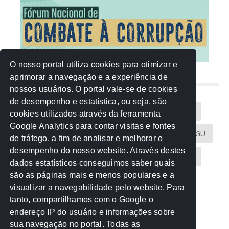
O nosso portal utiliza cookies para otimizar e
aprimorar a navegação e a experiência de
NUVEM DE TAGS
nossos usuários. O portal vale-se de cookies
de desempenho e estatística, ou seja, são
Acontece na Rede
AGU
AMM
Artigos
cookies utilizados através da ferramenta
Google Analytics para contar visitas e fontes
Atricon
Audicom
CAU-MT
CGE
CGU
de tráfego, a fim de analisar e melhorar o
desempenho do nosso website. Através destes
CREA-MT
Eventos
MPC-MT
MPE-MT
dados estatísticos conseguimos saber quais
são as páginas mais e menos populares e a
MPF
Notícias
PF
PGE-MT
PGR
visualizar a navegabilidade pelo website. Para
tanto, compartilhamos com o Google o
Receita Federal
Sem categoria
Senado
endereço IP do usuário e informações sobre
TCE-MT
TCU
TRE
sua navegação no portal. Todas as