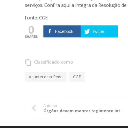
serviços. Confira aqui a íntegra da
Resolução de 
Fonte: CGE
0
Facebook
Twitter
SHARES
Classificado como
content_copy
Acontece na Rede
CGE
Anterior
Órgãos devem manter regimento interno atualizado, alerta CGE