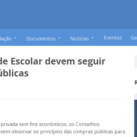
Eventos
Ga
lação
Documentos
Notícias
e Escolar devem seguir
úblicas
l privada sem fins econômicos, os Conselhos
evem observar os princípios das compras públicas para