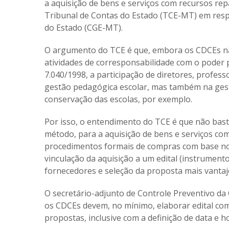
a aquisição de bens e serviços com recursos re
Tribunal de Contas do Estado (TCE-MT) em resp
do Estado (CGE-MT).
O argumento do TCE é que, embora os CDCEs nã
atividades de corresponsabilidade com o poder p
7.040/1998, a participação de diretores, profes
gestão pedagógica escolar, mas também na gest
conservação das escolas, por exemplo.
Por isso, o entendimento do TCE é que não bast
método, para a aquisição de bens e serviços co
procedimentos formais de compras com base nos
vinculação da aquisição a um edital (instrument
fornecedores e seleção da proposta mais vantaj
O secretário-adjunto de Controle Preventivo da CG
os CDCEs devem, no mínimo, elaborar edital com 
propostas, inclusive com a definição de data e 