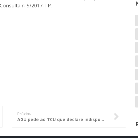
Consulta n. 9/2017-TP
.
Próxima
AGU pede ao TCU que declare indisponíveis bens da JBS e de responsáveis pela empresa