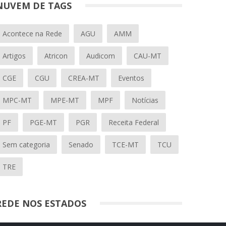
NUVEM DE TAGS
Acontece na Rede
AGU
AMM
Artigos
Atricon
Audicom
CAU-MT
CGE
CGU
CREA-MT
Eventos
MPC-MT
MPE-MT
MPF
Notícias
PF
PGE-MT
PGR
Receita Federal
Sem categoria
Senado
TCE-MT
TCU
TRE
REDE NOS ESTADOS