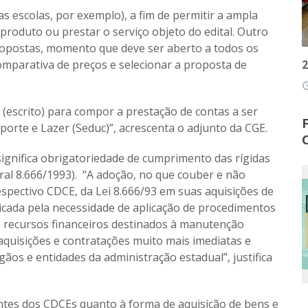
as escolas, por exemplo), a fim de permitir a ampla
roduto ou prestar o serviço objeto do edital. Outro
opostas, momento que deve ser aberto a todos os
2
mparativa de preços e selecionar a proposta de
access
(escrito) para compor a prestação de contas a ser
porte e Lazer (Seduc)”, acrescenta o adjunto da CGE.
significa obrigatoriedade de cumprimento das rígidas
eral 8.666/1993). “A adoção, no que couber e não
espectivo CDCE, da Lei 8.666/93 em suas aquisições de
ficada pela necessidade de aplicação de procedimentos
s recursos financeiros destinados à manutenção
aquisições e contratações muito mais imediatas e
os e entidades da administração estadual”, justifica
antes dos CDCEs quanto à forma de aquisição de bens e