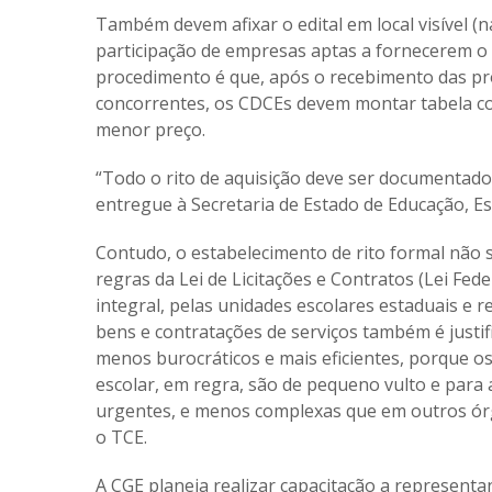
Também devem afixar o edital em local visível (n
participação de empresas aptas a fornecerem o p
procedimento é que, após o recebimento das pr
concorrentes, os CDCEs devem montar tabela co
menor preço.
“Todo o rito de aquisição deve ser documentado 
entregue à Secretaria de Estado de Educação, Es
Contudo, o estabelecimento de rito formal não 
regras da Lei de Licitações e Contratos (Lei Fed
integral, pelas unidades escolares estaduais e r
bens e contratações de serviços também é justi
menos burocráticos e mais eficientes, porque o
escolar, em regra, são de pequeno vulto e para 
urgentes, e menos complexas que em outros órgã
o TCE.
A CGE planeja realizar capacitação a represent