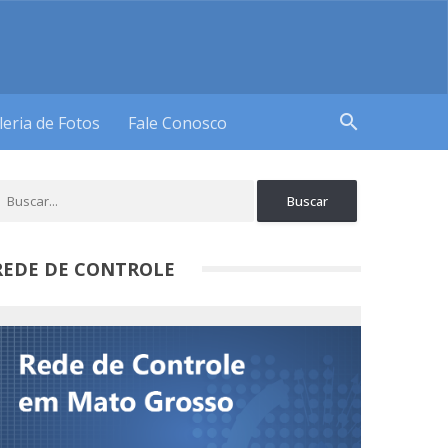
search
leria de Fotos
Fale Conosco
REDE DE CONTROLE