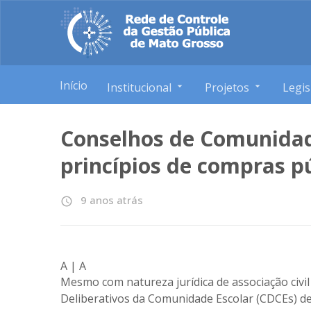
Início
Institucional
Projetos
Legis
Conselhos de Comunidad
princípios de compras p
9 anos atrás
access_time
A
|
A
Mesmo com natureza jurídica de associação civi
Deliberativos da Comunidade Escolar (CDCEs) d