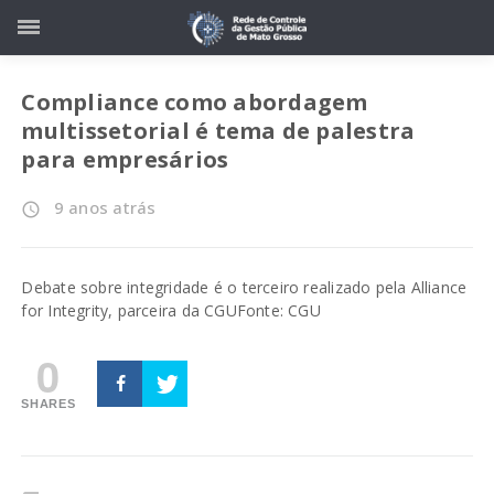
Compliance como abordagem
multissetorial é tema de palestra
para empresários
9 anos atrás
access_time
Debate sobre integridade é o terceiro realizado pela Alliance
for Integrity, parceira da CGU
Fonte: CGU
0
SHARES