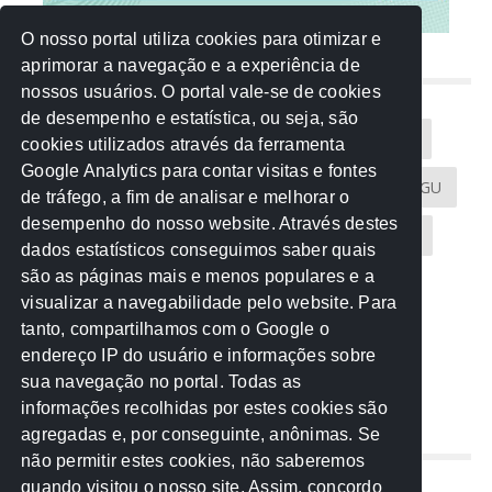
O nosso portal utiliza cookies para otimizar e
aprimorar a navegação e a experiência de
NUVEM DE TAGS
nossos usuários. O portal vale-se de cookies
de desempenho e estatística, ou seja, são
Acontece na Rede
AGU
AMM
Artigos
cookies utilizados através da ferramenta
Google Analytics para contar visitas e fontes
Atricon
Audicom
CAU-MT
CGE
CGU
de tráfego, a fim de analisar e melhorar o
desempenho do nosso website. Através destes
CREA-MT
Eventos
MPC-MT
MPE-MT
dados estatísticos conseguimos saber quais
são as páginas mais e menos populares e a
MPF
Notícias
PF
PGE-MT
PGR
visualizar a navegabilidade pelo website. Para
tanto, compartilhamos com o Google o
Receita Federal
Sem categoria
Senado
endereço IP do usuário e informações sobre
TCE-MT
TCU
TRE
sua navegação no portal. Todas as
informações recolhidas por estes cookies são
agregadas e, por conseguinte, anônimas. Se
REDE NOS ESTADOS
não permitir estes cookies, não saberemos
quando visitou o nosso site. Assim, concordo