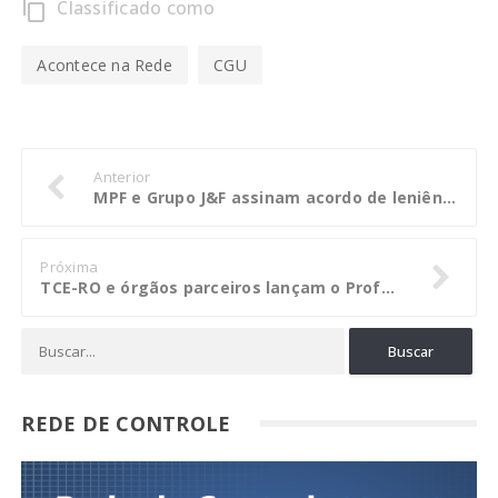
Classificado como
content_copy
Acontece na Rede
CGU
Anterior
MPF e Grupo J&F assinam acordo de leniência e holding terá de pagar R$ 10,3 bilhões
Próxima
TCE-RO e órgãos parceiros lançam o Profaz para modernizar as fazendas municipais e desenvolver Rondônia
REDE DE CONTROLE