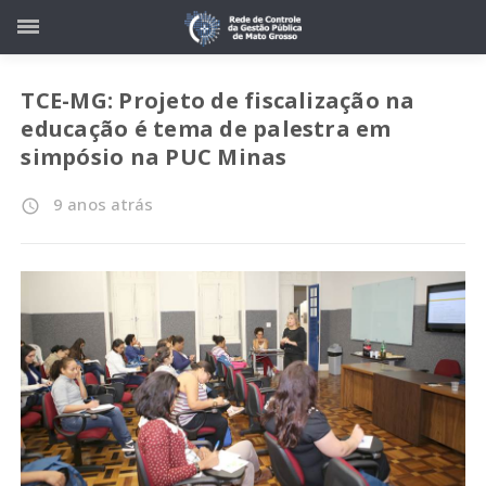
TCE-MG: Projeto de fiscalização na
educação é tema de palestra em
simpósio na PUC Minas
9 anos atrás
access_time