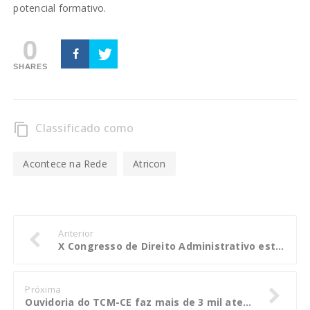
potencial formativo.
0
SHARES
Classificado como
content_copy
Acontece na Rede
Atricon
Anterior
X Congresso de Direito Administrativo estão com as inscrições abertas
Próxima
Ouvidoria do TCM-CE faz mais de 3 mil atendimentos no primeiro quadrimestre