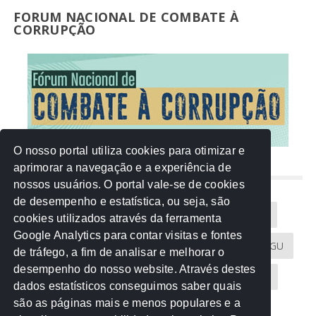
FORUM NACIONAL DE COMBATE À
CORRUPÇÃO
O nosso portal utiliza cookies para otimizar e
aprimorar a navegação e a experiência de
NUVEM DE TAGS
nossos usuários. O portal vale-se de cookies
de desempenho e estatística, ou seja, são
Acontece na Rede
AGU
AMM
Artigos
cookies utilizados através da ferramenta
Google Analytics para contar visitas e fontes
Atricon
Audicom
CAU-MT
CGE
CGU
de tráfego, a fim de analisar e melhorar o
desempenho do nosso website. Através destes
CREA-MT
Eventos
MPC-MT
MPE-MT
dados estatísticos conseguimos saber quais
são as páginas mais e menos populares e a
MPF
Notícias
PF
PGE-MT
PGR