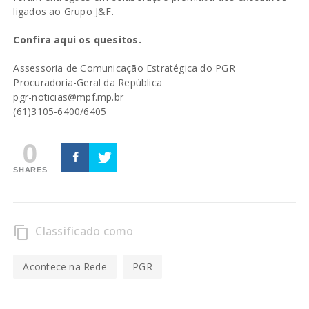
ligados ao Grupo J&F.
Confira aqui os quesitos
.
Assessoria de Comunicação Estratégica do PGR
Procuradoria-Geral da República
pgr-noticias@mpf.mp.br
(61)3105-6400/6405
0
SHARES
Classificado como
content_copy
Acontece na Rede
PGR