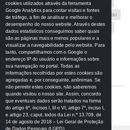
Acontece na Rede
AGU
AMM
Artigos
cookies utilizados através da ferramenta
Google Analytics para contar visitas e fontes
Atricon
Audicom
CAU-MT
CGE
CGU
de tráfego, a fim de analisar e melhorar o
desempenho do nosso website. Através destes
CREA-MT
Eventos
MPC-MT
MPE-MT
dados estatísticos conseguimos saber quais
são as páginas mais e menos populares e a
MPF
Notícias
PF
PGE-MT
PGR
visualizar a navegabilidade pelo website. Para
tanto, compartilhamos com o Google o
Receita Federal
Sem categoria
Senado
endereço IP do usuário e informações sobre
TCE-MT
TCU
TRE
sua navegação no portal. Todas as
informações recolhidas por estes cookies são
agregadas e, por conseguinte, anônimas. Se
REDE NOS ESTADOS
não permitir estes cookies, não saberemos
quando visitou o nosso site. Assim, concordo
Mato Grosso do Sul
que eventuais dados serão tratados na forma
Paraná
do artigo 6º, incisos I, III e VI; artigo 7º, inciso I,
Nacional
e artigo 23, caput, todos da Lei n.º 13.709, de
14 de agosto de 2018 – Lei Geral de Proteção
de Dados Pessoais (LGPD)