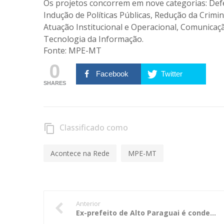
Os projetos concorrem em nove categorias: Def
Indução de Políticas Públicas, Redução da Crimi
Atuação Institucional e Operacional, Comunicaç
Tecnologia da Informação.
Fonte:
MPE-MT
0
Facebook
Twitter
SHARES
Classificado como
content_copy
Acontece na Rede
MPE-MT
Anterior
Ex-prefeito de Alto Paraguai é condenado por improbidade administrativa