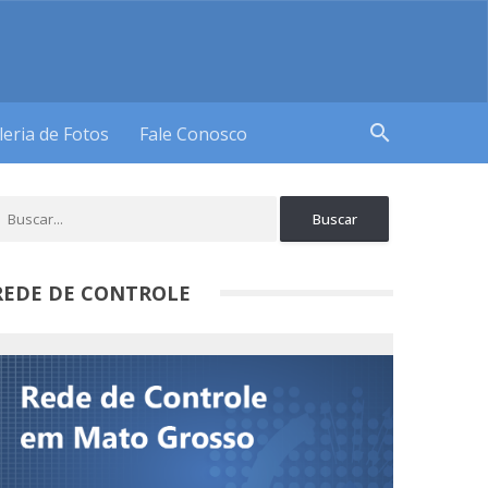
search
leria de Fotos
Fale Conosco
REDE DE CONTROLE