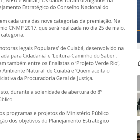
T, MPU e Militar). Os dados foram divulgados na
anejamento Estratégico do Conselho Nacional do
vas em cada uma das nove categorias da premiação. Na
io CNMP 2017, que será realizada no dia 25 de maio,
 categoria.
motoras legais Populares’ de Cuiabá, desenvolvido na
rada para Cidadania’ e ‘Leitura-Caminho do Saber’,
m também entre os finalistas o ‘Projeto Verde Rio’,
o Ambiente Natural de Cuiabá e ‘Quem aceita o
iciativa da Procuradoria Geral de Justiça.
sto, durante a solenidade de abertura do 8º
blico.
aos programas e projetos do Ministério Público
ação dos objetivos do Planejamento Estratégico