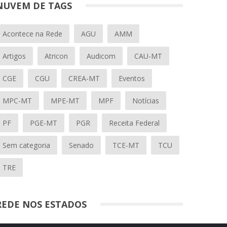
NUVEM DE TAGS
Acontece na Rede
AGU
AMM
Artigos
Atricon
Audicom
CAU-MT
CGE
CGU
CREA-MT
Eventos
MPC-MT
MPE-MT
MPF
Notícias
PF
PGE-MT
PGR
Receita Federal
Sem categoria
Senado
TCE-MT
TCU
TRE
REDE NOS ESTADOS