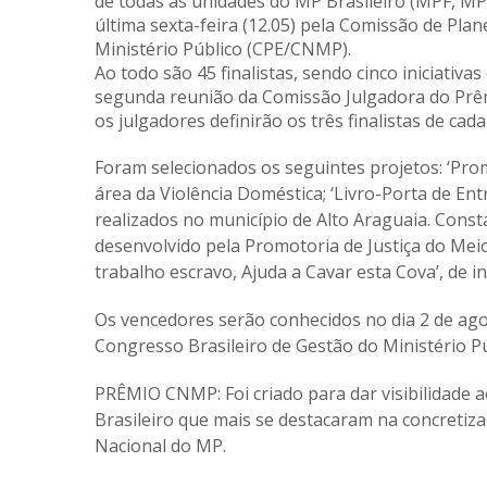
de todas as unidades do MP Brasileiro (MPF, MP
última sexta-feira (12.05) pela Comissão de Pl
Ministério Público (CPE/CNMP).
Ao todo são 45 finalistas, sendo cinco iniciati
segunda reunião da Comissão Julgadora do Prêm
os julgadores definirão os três finalistas de cada
Foram selecionados os seguintes projetos: ‘Pro
área da Violência Doméstica; ‘Livro-Porta de Ent
realizados no município de Alto Araguaia. Consta
desenvolvido pela Promotoria de Justiça do Mei
trabalho escravo, Ajuda a Cavar esta Cova’, de in
Os vencedores serão conhecidos no dia 2 de ago
Congresso Brasileiro de Gestão do Ministério Pú
PRÊMIO CNMP: Foi criado para dar visibilidade 
Brasileiro que mais se destacaram na concretiz
Nacional do MP.