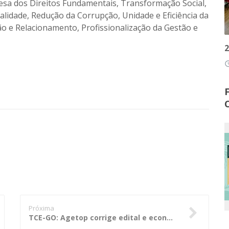
esa dos Direitos Fundamentais, Transformação Social,
nalidade, Redução da Corrupção, Unidade e Eficiência da
ão e Relacionamento, Profissionalização da Gestão e
2
access
Próxima
TCE-GO: Agetop corrige edital e economiza R$ 1,6 milhão