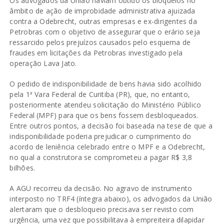
Os advogados da União haviam obtido os bloqueios no
âmbito de ação de improbidade administrativa ajuizada
contra a Odebrecht, outras empresas e ex-dirigentes da
Petrobras com o objetivo de assegurar que o erário seja
ressarcido pelos prejuízos causados pelo esquema de
fraudes em licitações da Petrobras investigado pela
operação Lava Jato.
O pedido de indisponibilidade de bens havia sido acolhido
pela 1ª Vara Federal de Curitiba (PR), que, no entanto,
posteriormente atendeu solicitação do Ministério Público
Federal (MPF) para que os bens fossem desbloqueados.
Entre outros pontos, a decisão foi baseada na tese de que a
indisponibilidade poderia prejudicar o cumprimento do
acordo de leniência celebrado entre o MPF e a Odebrecht,
no qual a construtora se comprometeu a pagar R$ 3,8
bilhões.
A AGU recorreu da decisão. No agravo de instrumento
interposto no TRF4 (íntegra abaixo), os advogados da União
alertaram que o desbloqueio precisava ser revisto com
urgência, uma vez que possibilitava à empreiteira dilapidar