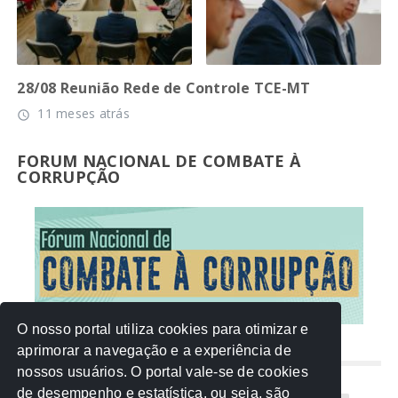
28/08 Reunião Rede de Controle TCE-MT
11 meses atrás
access_time
FORUM NACIONAL DE COMBATE À
CORRUPÇÃO
O nosso portal utiliza cookies para otimizar e
aprimorar a navegação e a experiência de
NUVEM DE TAGS
nossos usuários. O portal vale-se de cookies
de desempenho e estatística, ou seja, são