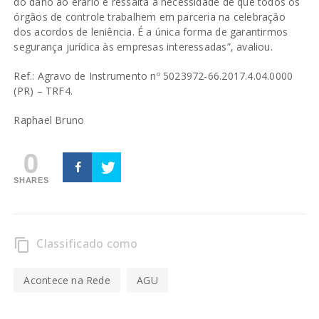
do dano ao erário e ressalta a necessidade de que todos os
órgãos de controle trabalhem em parceria na celebração
dos acordos de leniência. É a única forma de garantirmos
segurança jurídica às empresas interessadas”, avaliou.
Ref.: Agravo de Instrumento nº 5023972-66.2017.4.04.0000
(PR) – TRF4.
Raphael Bruno
0
SHARES
Classificado como
content_copy
Acontece na Rede
AGU