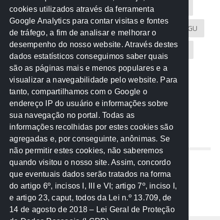
Acontece na Rede
AGU
AMM
Artigos
cookies utilizados através da ferramenta
Google Analytics para contar visitas e fontes
Atricon
Audicom
CAU-MT
CGE
CGU
de tráfego, a fim de analisar e melhorar o
desempenho do nosso website. Através destes
CREA-MT
Eventos
MPC-MT
MPE-MT
dados estatísticos conseguimos saber quais
são as páginas mais e menos populares e a
MPF
Notícias
PF
PGE-MT
PGR
visualizar a navegabilidade pelo website. Para
tanto, compartilhamos com o Google o
Receita Federal
Sem categoria
Senado
endereço IP do usuário e informações sobre
TCE-MT
TCU
TRE
sua navegação no portal. Todas as
informações recolhidas por estes cookies são
agregadas e, por conseguinte, anônimas. Se
REDE NOS ESTADOS
não permitir estes cookies, não saberemos
quando visitou o nosso site. Assim, concordo
Mato Grosso do Sul
que eventuais dados serão tratados na forma
Paraná
do artigo 6º, incisos I, III e VI; artigo 7º, inciso I,
Nacional
e artigo 23, caput, todos da Lei n.º 13.709, de
14 de agosto de 2018 – Lei Geral de Proteção