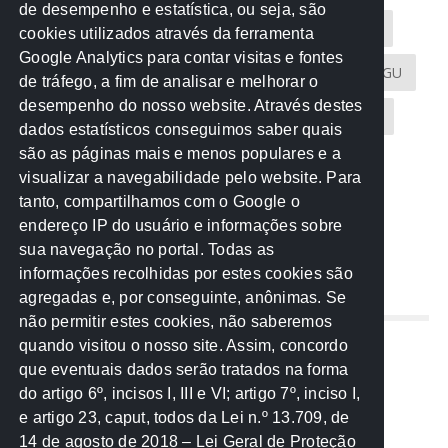
de desempenho e estatística, ou seja, são
Acontece na Rede
AGU
AMM
Artigos
cookies utilizados através da ferramenta
Google Analytics para contar visitas e fontes
Atricon
Audicom
CAU-MT
CGE
CGU
de tráfego, a fim de analisar e melhorar o
desempenho do nosso website. Através destes
CREA-MT
Eventos
MPC-MT
MPE-MT
dados estatísticos conseguimos saber quais
são as páginas mais e menos populares e a
MPF
Notícias
PF
PGE-MT
PGR
visualizar a navegabilidade pelo website. Para
tanto, compartilhamos com o Google o
Receita Federal
Sem categoria
Senado
endereço IP do usuário e informações sobre
TCE-MT
TCU
TRE
sua navegação no portal. Todas as
informações recolhidas por estes cookies são
agregadas e, por conseguinte, anônimas. Se
REDE NOS ESTADOS
não permitir estes cookies, não saberemos
quando visitou o nosso site. Assim, concordo
Mato Grosso do Sul
que eventuais dados serão tratados na forma
Paraná
do artigo 6º, incisos I, III e VI; artigo 7º, inciso I,
Nacional
e artigo 23, caput, todos da Lei n.º 13.709, de
14 de agosto de 2018 – Lei Geral de Proteção