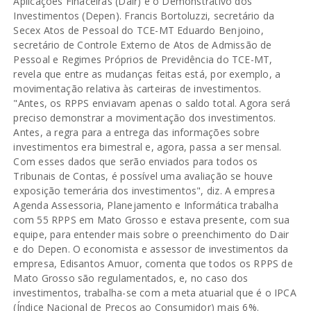
Aplicações Finaceiras (Dair) e o Demonstrativo dos
Investimentos (Depen). Francis Bortoluzzi, secretário da
Secex Atos de Pessoal do TCE-MT Eduardo Benjoino,
secretário de Controle Externo de Atos de Admissão de
Pessoal e Regimes Próprios de Previdência do TCE-MT,
revela que entre as mudanças feitas está, por exemplo, a
movimentação relativa às carteiras de investimentos.
"Antes, os RPPS enviavam apenas o saldo total. Agora será
preciso demonstrar a movimentação dos investimentos.
Antes, a regra para a entrega das informações sobre
investimentos era bimestral e, agora, passa a ser mensal.
Com esses dados que serão enviados para todos os
Tribunais de Contas, é possível uma avaliação se houve
exposição temerária dos investimentos", diz. A empresa
Agenda Assessoria, Planejamento e Informática trabalha
com 55 RPPS em Mato Grosso e estava presente, com sua
equipe, para entender mais sobre o preenchimento do Dair
e do Depen. O economista e assessor de investimentos da
empresa, Edisantos Amuor, comenta que todos os RPPS de
Mato Grosso são regulamentados, e, no caso dos
investimentos, trabalha-se com a meta atuarial que é o IPCA
(Índice Nacional de Preços ao Consumidor) mais 6%.