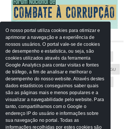
O nosso portal utiliza cookies para otimizar e
aprimorar a navegação e a experiência de
NUVEM DE TAGS
nossos usuários. O portal vale-se de cookies
de desempenho e estatística, ou seja, são
Acontece na Rede
AGU
AMM
Artigos
cookies utilizados através da ferramenta
Google Analytics para contar visitas e fontes
Atricon
Audicom
CAU-MT
CGE
CGU
de tráfego, a fim de analisar e melhorar o
desempenho do nosso website. Através destes
CREA-MT
Eventos
MPC-MT
MPE-MT
dados estatísticos conseguimos saber quais
são as páginas mais e menos populares e a
MPF
Notícias
PF
PGE-MT
PGR
visualizar a navegabilidade pelo website. Para
tanto, compartilhamos com o Google o
Receita Federal
Sem categoria
Senado
endereço IP do usuário e informações sobre
TCE-MT
TCU
TRE
sua navegação no portal. Todas as
informações recolhidas por estes cookies são