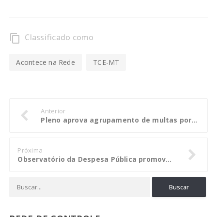
Classificado como
content_copy
Acontece na Rede
TCE-MT
Anterior
Pleno aprova agrupamento de multas por irregularidades já julgadas
Próxima
Observatório da Despesa Pública promove nova etapa de implantação em Rondônia