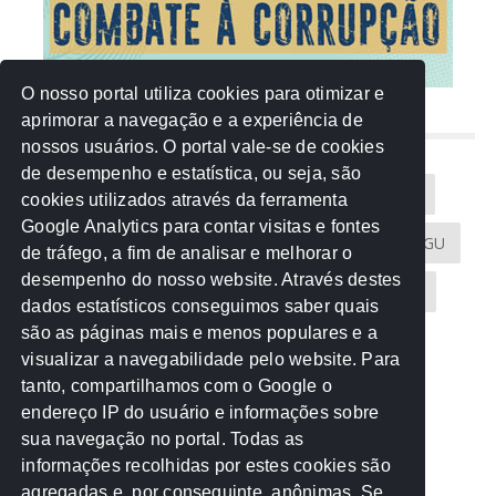
O nosso portal utiliza cookies para otimizar e
aprimorar a navegação e a experiência de
NUVEM DE TAGS
nossos usuários. O portal vale-se de cookies
de desempenho e estatística, ou seja, são
Acontece na Rede
AGU
AMM
Artigos
cookies utilizados através da ferramenta
Google Analytics para contar visitas e fontes
Atricon
Audicom
CAU-MT
CGE
CGU
de tráfego, a fim de analisar e melhorar o
desempenho do nosso website. Através destes
CREA-MT
Eventos
MPC-MT
MPE-MT
dados estatísticos conseguimos saber quais
são as páginas mais e menos populares e a
MPF
Notícias
PF
PGE-MT
PGR
visualizar a navegabilidade pelo website. Para
tanto, compartilhamos com o Google o
Receita Federal
Sem categoria
Senado
endereço IP do usuário e informações sobre
TCE-MT
TCU
TRE
sua navegação no portal. Todas as
informações recolhidas por estes cookies são
agregadas e, por conseguinte, anônimas. Se