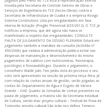
julgados pelo Pleno do TCE está a representação interna
movida pela Secretaria de Controle Externo de Obras e
Serviços de Engenharia do TCE (Secex-Obras) contra a
Secretaria de Infraestrutura de Cuiabá e a empresa Rovigo
Sistema Construtivos Ltda por irregularidades em fase
interna de licitação (Pregão Presencial (025/2012). O TCE já
notificou a empresa, que até agora não havia se
manifestado a respeito das irregularidades. CONSULTE
PAUTA DE JULGAMENTO DA SESSÃO PLENÁRIA Estará em
julgamento também a reanálise da consulta (Acórdão nº
450/2006) que vedava à administração pública incluir nas
despesas de manutenção e desenvolvimento do ensino
pagamentos de salários com nutricionistas, fisioterapia,
psicólogos e fonoaudiólogos. Durante o julgamento, o
conselheiro Waldir Julio Teis pediu vista do processo e seu
voto será apresentado na sessão da próxima terça-feira. Já
com relação às contas anuais de gestão, serão julgadas as
contas do Departamento de Água e Esgoto de Várzea
Grande – DAE. Quanto às tomadas de contas presentes na
pauta de julgamento, a maioria são da Secretaria estadual
de Cultura, sendo elas: projeto cultural – Festival de Praia de
Torixoréu; projeto cultural São João nos Velhos Tempos;