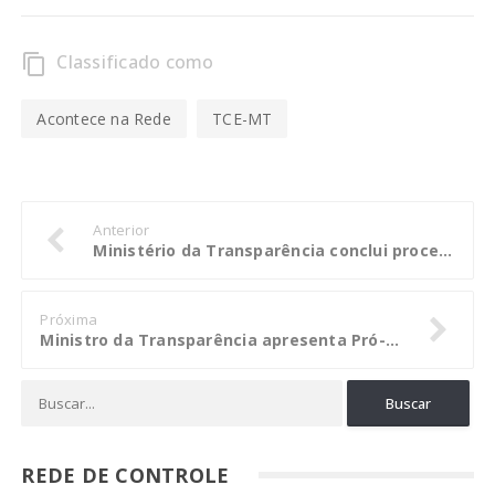
Classificado como
content_copy
Acontece na Rede
TCE-MT
Anterior
Ministério da Transparência conclui processo e declara Alumini Engenharia inidônea
Próxima
Ministro da Transparência apresenta Pró-Ética 2017 para empresários de todo país
REDE DE CONTROLE