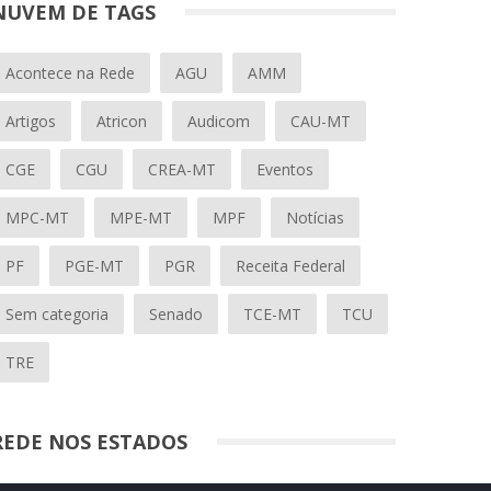
NUVEM DE TAGS
Acontece na Rede
AGU
AMM
Artigos
Atricon
Audicom
CAU-MT
CGE
CGU
CREA-MT
Eventos
MPC-MT
MPE-MT
MPF
Notícias
PF
PGE-MT
PGR
Receita Federal
Sem categoria
Senado
TCE-MT
TCU
TRE
REDE NOS ESTADOS