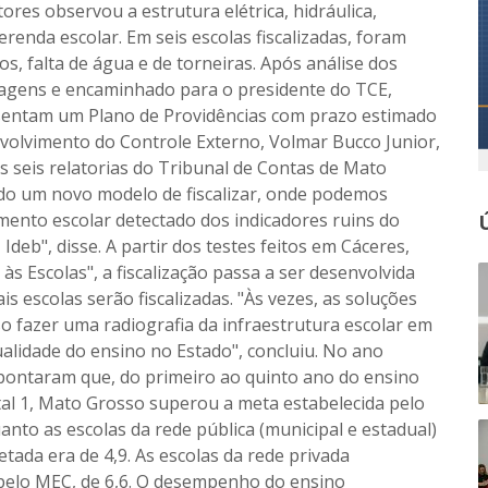
ores observou a estrutura elétrica, hidráulica,
erenda escolar. Em seis escolas fiscalizadas, foram
, falta de água e de torneiras. Após análise dos
agens e encaminhado para o presidente do TCE,
sentam um Plano de Providências com prazo estimado
nvolvimento do Controle Externo, Volmar Bucco Junior,
s seis relatorias do Tribunal de Contas de Mato
o um novo modelo de fiscalizar, onde podemos
mento escolar detectado dos indicadores ruins do
deb", disse. A partir dos testes feitos em Cáceres,
s Escolas", a fiscalização passa a ser desenvolvida
ais escolas serão fiscalizadas. "Às vezes, as soluções
so fazer uma radiografia da infraestrutura escolar em
ualidade do ensino no Estado", concluiu. No ano
pontaram que, do primeiro ao quinto ano do ensino
l 1, Mato Grosso superou a meta estabelecida pelo
anto as escolas da rede pública (municipal e estadual)
ada era de 4,9. As escolas da rede privada
 pelo MEC, de 6,6. O desempenho do ensino