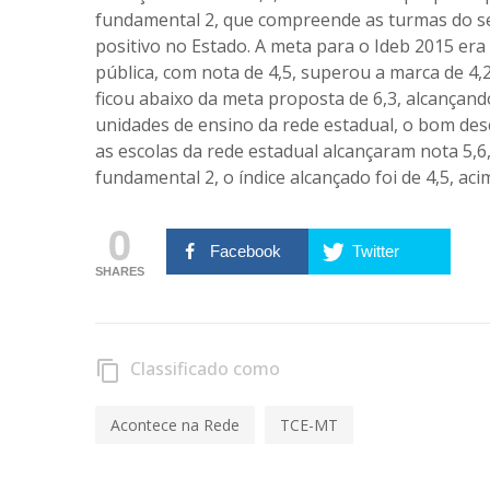
fundamental 2, que compreende as turmas do s
positivo no Estado. A meta para o Ideb 2015 era 
pública, com nota de 4,5, superou a marca de 4,
ficou abaixo da meta proposta de 6,3, alcançand
unidades de ensino da rede estadual, o bom d
as escolas da rede estadual alcançaram nota 5,6
fundamental 2, o índice alcançado foi de 4,5, ac
0
Facebook
Twitter
SHARES
Classificado como
content_copy
Acontece na Rede
TCE-MT