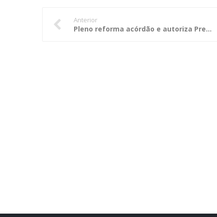
Anterior
Pleno reforma acórdão e autoriza Previsal a manter contrato com o Previmuni