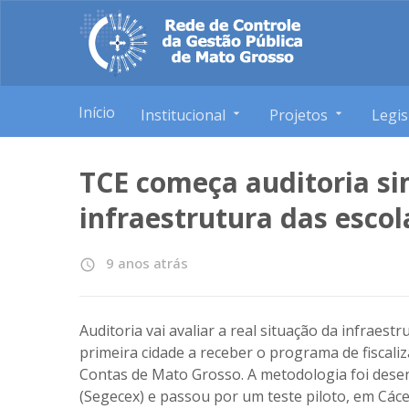
Início
Institucional
Projetos
Legis
TCE começa auditoria s
infraestrutura das escol
9 anos atrás
access_time
Auditoria vai avaliar a real situação da infraest
primeira cidade a receber o programa de fiscaliz
Contas de Mato Grosso. A metodologia foi desen
(Segecex) e passou por um teste piloto, em Các