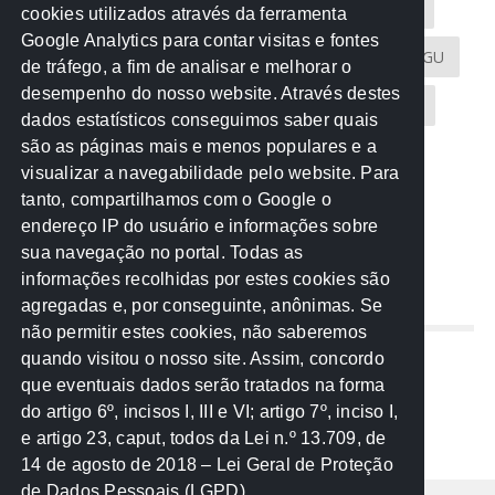
Acontece na Rede
AGU
AMM
Artigos
cookies utilizados através da ferramenta
Google Analytics para contar visitas e fontes
Atricon
Audicom
CAU-MT
CGE
CGU
de tráfego, a fim de analisar e melhorar o
desempenho do nosso website. Através destes
CREA-MT
Eventos
MPC-MT
MPE-MT
dados estatísticos conseguimos saber quais
são as páginas mais e menos populares e a
MPF
Notícias
PF
PGE-MT
PGR
visualizar a navegabilidade pelo website. Para
tanto, compartilhamos com o Google o
Receita Federal
Sem categoria
Senado
endereço IP do usuário e informações sobre
TCE-MT
TCU
TRE
sua navegação no portal. Todas as
informações recolhidas por estes cookies são
agregadas e, por conseguinte, anônimas. Se
REDE NOS ESTADOS
não permitir estes cookies, não saberemos
quando visitou o nosso site. Assim, concordo
Mato Grosso do Sul
que eventuais dados serão tratados na forma
Paraná
do artigo 6º, incisos I, III e VI; artigo 7º, inciso I,
Nacional
e artigo 23, caput, todos da Lei n.º 13.709, de
14 de agosto de 2018 – Lei Geral de Proteção
de Dados Pessoais (LGPD)