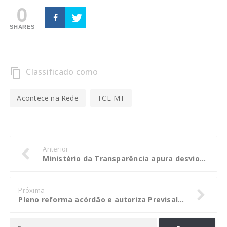
0
SHARES
Classificado como
content_copy
Acontece na Rede
TCE-MT
Anterior
Ministério da Transparência apura desvios de recursos da merenda em Alagoas
Próxima
Pleno reforma acórdão e autoriza Previsal a manter contrato com o Previmuni