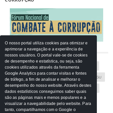
O nosso portal utiliza cookies para otimizar e
aprimorar a navegação e a experiência de
NUVEM DE TAGS
nossos usuários. O portal vale-se de cookies
de desempenho e estatística, ou seja, são
Acontece na Rede
AGU
AMM
Artigos
cookies utilizados através da ferramenta
Google Analytics para contar visitas e fontes
Atricon
Audicom
CAU-MT
CGE
CGU
de tráfego, a fim de analisar e melhorar o
desempenho do nosso website. Através destes
CREA-MT
Eventos
MPC-MT
MPE-MT
dados estatísticos conseguimos saber quais
são as páginas mais e menos populares e a
MPF
Notícias
PF
PGE-MT
PGR
visualizar a navegabilidade pelo website. Para
tanto, compartilhamos com o Google o
Receita Federal
Sem categoria
Senado