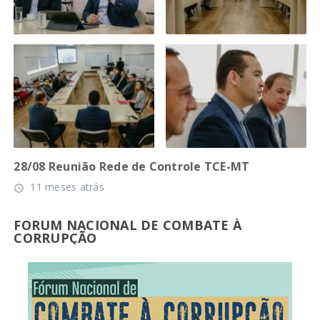
28/08 Reunião Rede de Controle TCE-MT
11 meses atrás
access_time
FORUM NACIONAL DE COMBATE À
CORRUPÇÃO