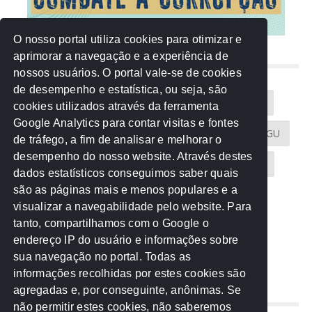
O nosso portal utiliza cookies para otimizar e
aprimorar a navegação e a experiência de
NUVEM DE TAGS
nossos usuários. O portal vale-se de cookies
de desempenho e estatística, ou seja, são
Acontece na Rede
AGU
AMM
Artigos
cookies utilizados através da ferramenta
Google Analytics para contar visitas e fontes
Atricon
Audicom
CAU-MT
CGE
CGU
de tráfego, a fim de analisar e melhorar o
desempenho do nosso website. Através destes
CREA-MT
Eventos
MPC-MT
MPE-MT
dados estatísticos conseguimos saber quais
são as páginas mais e menos populares e a
MPF
Notícias
PF
PGE-MT
PGR
visualizar a navegabilidade pelo website. Para
tanto, compartilhamos com o Google o
Receita Federal
Sem categoria
Senado
endereço IP do usuário e informações sobre
TCE-MT
TCU
TRE
sua navegação no portal. Todas as
informações recolhidas por estes cookies são
agregadas e, por conseguinte, anônimas. Se
REDE NOS ESTADOS
não permitir estes cookies, não saberemos