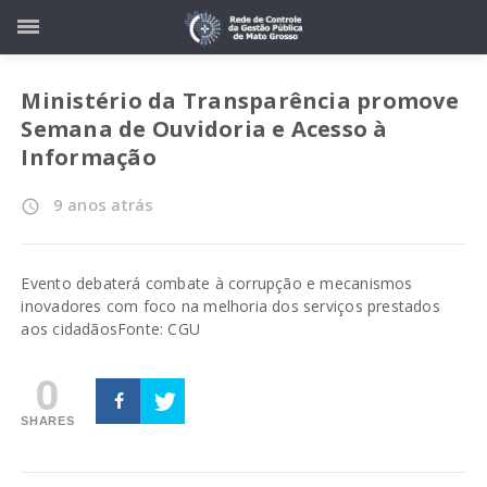
Ministério da Transparência promove
Semana de Ouvidoria e Acesso à
Informação
9 anos atrás
access_time
Evento debaterá combate à corrupção e mecanismos
inovadores com foco na melhoria dos serviços prestados
aos cidadãos
Fonte: CGU
0
SHARES