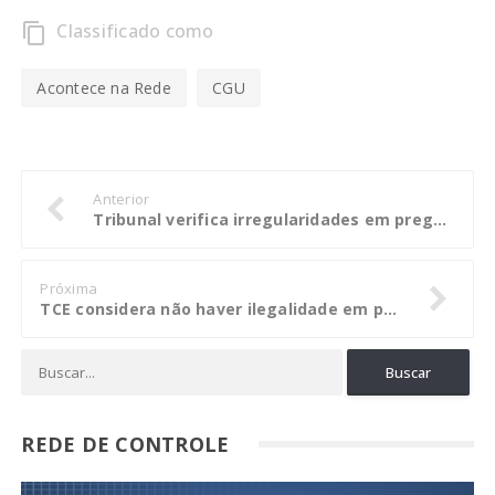
Classificado como
content_copy
Acontece na Rede
CGU
Anterior
Tribunal verifica irregularidades em pregão da Prefeitura de Novo Mundo
Próxima
TCE considera não haver ilegalidade em pagamento a servidor fora do domicílio
REDE DE CONTROLE