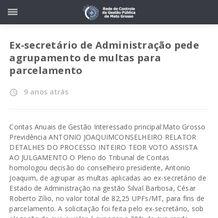
Ex-secretário de Administração pede
agrupamento de multas para
parcelamento
9 anos atrás
access_time
Contas Anuais de Gestão Interessado principal:Mato Grosso
Previdência ANTONIO JOAQUIMCONSELHEIRO RELATOR
DETALHES DO PROCESSO INTEIRO TEOR VOTO ASSISTA
AO JULGAMENTO O Pleno do Tribunal de Contas
homologou decisão do conselheiro presidente, Antonio
Joaquim, de agrupar as multas aplicadas ao ex-secretário de
Estado de Administração na gestão Silval Barbosa, César
Roberto Zílio, no valor total de 82,25 UPFs/MT, para fins de
parcelamento. A solicitação foi feita pelo ex-secretário, sob