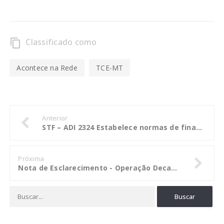
Classificado como
content_copy
Acontece na Rede
TCE-MT
Anterior
STF – ADI 2324 Estabelece normas de finanças públicas voltadas para a responsabilidade na gestão fiscal
Próxima
Nota de Esclarecimento - Operação Decantação