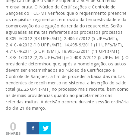
alegação de que o valor é superior a 30% de sua renda
mensal bruta. O Núcleo de Certificações e Controle de
Sanções do TCE-MT verificou que o requerimento preenche
os requisitos regimentais, em razão da tempestividade e da
comprovação da alegação da renda do requerente. Serão
agrupadas as multas referentes aos processos processos
8.809-9/2012 (33 UPFs/MT), 2.406-6/2012 (5 UPFs/MT),
2.410-4/2012 (10 UPFs/MT), 14.495-9/2011 (11 UPFs/MT),
4.710-4/2011 (5 UPFs/MT), 18.995-2/2011 (11 UPFs/MT),
1.378-1/2012 (2,25 UPFs/MT) e 2.408-2/2012 (5 UPFs-MT). O
presidente determinou que, após a homologação, os autos
devem ser encaminhados ao Núcleo de Certificação e
Controle de Sanções, a fim de proceder a baixa das multas
pendentes de recolhimento no sistema, a inserção do saldo
total (82,25 UPFs-MT) no processo mais recente, bem como
as demais providências quanto ao parcelamento das
referidas multas. A decisão ocorreu durante sessão ordinária
do dia 21 de março.
0
SHARES