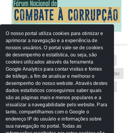
O nosso portal utiliza cookies para otimizar e
aprimorar a navegação e a experiência de
NUVEM DE TAGS
nossos usuários. O portal vale-se de cookies
de desempenho e estatística, ou seja, são
Acontece na Rede
AGU
AMM
Artigos
cookies utilizados através da ferramenta
Google Analytics para contar visitas e fontes
Atricon
Audicom
CAU-MT
CGE
CGU
de tráfego, a fim de analisar e melhorar o
desempenho do nosso website. Através destes
CREA-MT
Eventos
MPC-MT
MPE-MT
dados estatísticos conseguimos saber quais
são as páginas mais e menos populares e a
MPF
Notícias
PF
PGE-MT
PGR
visualizar a navegabilidade pelo website. Para
tanto, compartilhamos com o Google o
Receita Federal
Sem categoria
Senado
endereço IP do usuário e informações sobre
TCE-MT
TCU
TRE
sua navegação no portal. Todas as