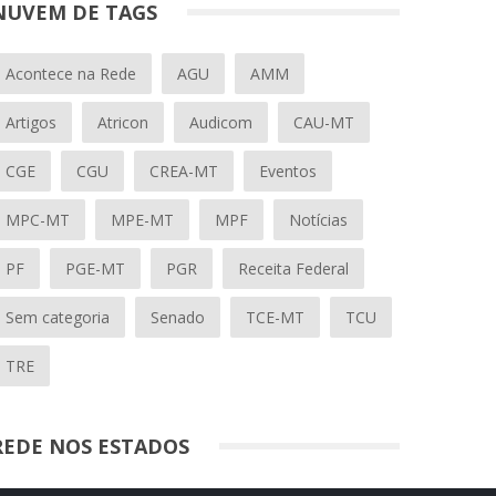
NUVEM DE TAGS
Acontece na Rede
AGU
AMM
Artigos
Atricon
Audicom
CAU-MT
CGE
CGU
CREA-MT
Eventos
MPC-MT
MPE-MT
MPF
Notícias
PF
PGE-MT
PGR
Receita Federal
Sem categoria
Senado
TCE-MT
TCU
TRE
REDE NOS ESTADOS