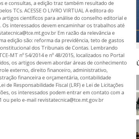
cos e consultas, a edição traz também resultado de
 pelos TCs. ACESSE O LIVRO VIRTUAL A editora do
artigos científicos para análise do conselho editorial e
CE. Os interessados devem encaminhar os trabalhos até
istatecnica@tce.mt.gov.br Em razão da relevância e
ma edição são: reforma da previdência, teto de gastos
constitucional dos Tribunais de Contas. Lembrando
TCE-MT nº 54/2014 e nº 48/2015, localizados no Portal
idos, os artigos devem abordar áreas de conhecimento
ole externo, direito financeiro, administrativo,
istração financeira e orçamentária, contabilidade
Lei de Responsabilidade Fiscal (LRF) e Lei de Licitações
ções, os interessados podem entrar em contato com a
1 ou pelo e-mail revistatecnica@tce.mt.gov.br