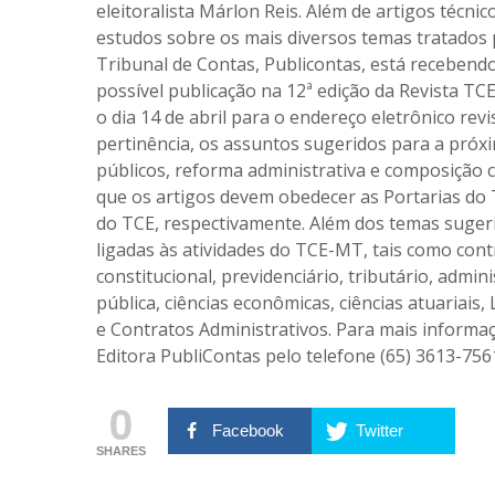
eleitoralista Márlon Reis. Além de artigos técni
estudos sobre os mais diversos temas tratados
Tribunal de Contas, Publicontas, está recebendo 
possível publicação na 12ª edição da Revista T
o dia 14 de abril para o endereço eletrônico rev
pertinência, os assuntos sugeridos para a próxi
públicos, reforma administrativa e composição 
que os artigos devem obedecer as Portarias do 
do TCE, respectivamente. Além dos temas suger
ligadas às atividades do TCE-MT, tais como contr
constitucional, previdenciário, tributário, admin
pública, ciências econômicas, ciências atuariais, 
e Contratos Administrativos. Para mais informa
Editora PubliContas pelo telefone (65) 3613-756
0
Facebook
Twitter
SHARES