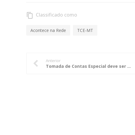
Classificado como
content_copy
Acontece na Rede
TCE-MT
Anterior
Tomada de Contas Especial deve ser refeita para citar ex-secretário de Obras