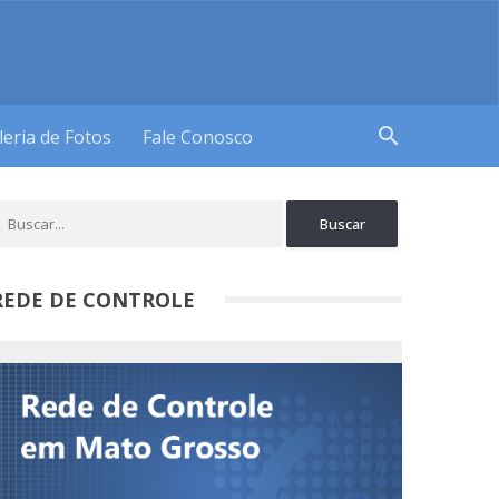
search
leria de Fotos
Fale Conosco
REDE DE CONTROLE