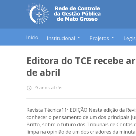
Início
Institucional
Projetos
Legis
Editora do TCE recebe art
de abril
9 anos atrás
access_time
Revista Técnica11ª EDIÇÃO Nesta edição da Revi
conhecer o pensamento de um dos principais juri
Britto, sobre o futuro dos Tribunais de Contas 
limpa na opinião de um dos criadores da minuta d