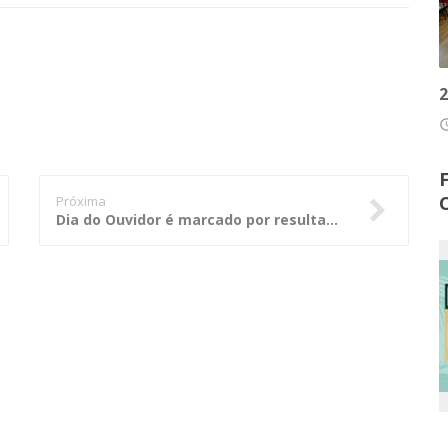
2
access
Próxima
Dia do Ouvidor é marcado por resultados positivos da Ouvidoria do TCE-MT