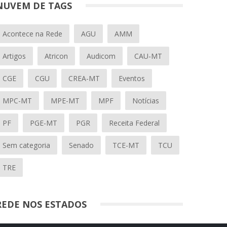
NUVEM DE TAGS
Acontece na Rede
AGU
AMM
Artigos
Atricon
Audicom
CAU-MT
CGE
CGU
CREA-MT
Eventos
MPC-MT
MPE-MT
MPF
Notícias
PF
PGE-MT
PGR
Receita Federal
Sem categoria
Senado
TCE-MT
TCU
TRE
REDE NOS ESTADOS