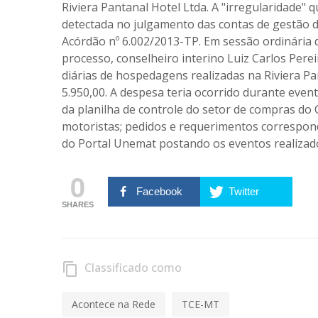
Riviera Pantanal Hotel Ltda. A "irregularidade"
detectada no julgamento das contas de gestão 
Acórdão nº 6.002/2013-TP. Em sessão ordinária do
processo, conselheiro interino Luiz Carlos Per
diárias de hospedagens realizadas na Riviera Pan
5.950,00. A despesa teria ocorrido durante eve
da planilha de controle do setor de compras do
motoristas; pedidos e requerimentos correspond
do Portal Unemat postando os eventos realizad
0
Facebook
Twitter
SHARES
Classificado como
content_copy
Acontece na Rede
TCE-MT