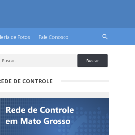
search
leria de Fotos
Fale Conosco
REDE DE CONTROLE