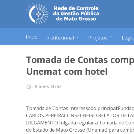
Início
Institucional
Projetos
Legis
Tomada de Contas comp
Unemat com hotel
9 anos atrás
access_time
Tomada de Contas Interessado principal:Funda
CARLOS PEREIRACONSELHEIRO RELATOR DETAL
JULGAMENTO Julgada regular a Tomada de Conta
do Estado de Mato Grosso (Unemat) para compr