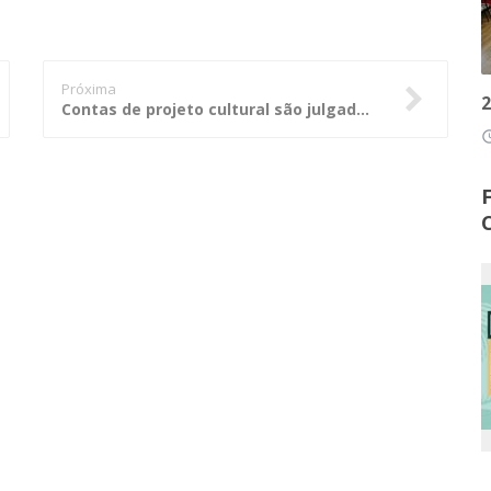
Próxima
2
Contas de projeto cultural são julgadas regulares em análise de recurso
access