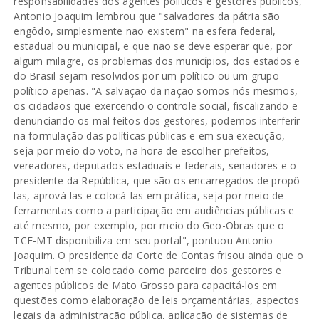
responsabilidades dos agentes políticos e gestores públicos,
Antonio Joaquim lembrou que "salvadores da pátria são
engôdo, simplesmente não existem" na esfera federal,
estadual ou municipal, e que não se deve esperar que, por
algum milagre, os problemas dos municípios, dos estados e
do Brasil sejam resolvidos por um político ou um grupo
político apenas. "A salvação da nação somos nós mesmos,
os cidadãos que exercendo o controle social, fiscalizando e
denunciando os mal feitos dos gestores, podemos interferir
na formulação das políticas públicas e em sua execução,
seja por meio do voto, na hora de escolher prefeitos,
vereadores, deputados estaduais e federais, senadores e o
presidente da República, que são os encarregados de propô-
las, aprová-las e colocá-las em prática, seja por meio de
ferramentas como a participação em audiências públicas e
até mesmo, por exemplo, por meio do Geo-Obras que o
TCE-MT disponibiliza em seu portal", pontuou Antonio
Joaquim. O presidente da Corte de Contas frisou ainda que o
Tribunal tem se colocado como parceiro dos gestores e
agentes públicos de Mato Grosso para capacitá-los em
questões como elaboração de leis orçamentárias, aspectos
legais da administração pública, aplicação de sistemas de