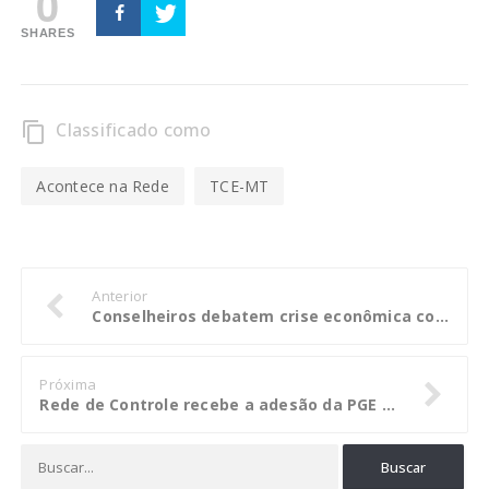
0
SHARES
Classificado como
content_copy
Acontece na Rede
TCE-MT
Anterior
Conselheiros debatem crise econômica com especialista em finanças públicas
Próxima
Rede de Controle recebe a adesão da PGE e do Gabinete de Transparência