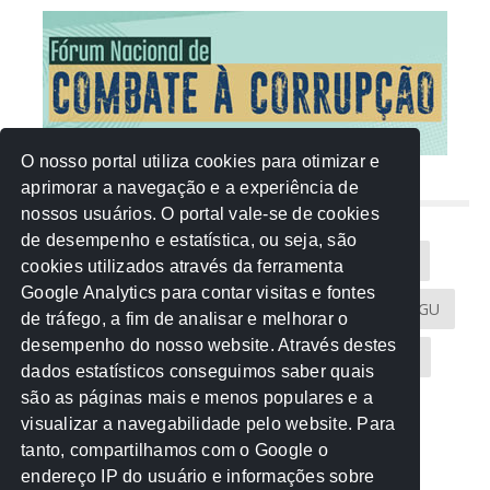
O nosso portal utiliza cookies para otimizar e
aprimorar a navegação e a experiência de
NUVEM DE TAGS
nossos usuários. O portal vale-se de cookies
de desempenho e estatística, ou seja, são
Acontece na Rede
AGU
AMM
Artigos
cookies utilizados através da ferramenta
Google Analytics para contar visitas e fontes
Atricon
Audicom
CAU-MT
CGE
CGU
de tráfego, a fim de analisar e melhorar o
desempenho do nosso website. Através destes
CREA-MT
Eventos
MPC-MT
MPE-MT
dados estatísticos conseguimos saber quais
são as páginas mais e menos populares e a
MPF
Notícias
PF
PGE-MT
PGR
visualizar a navegabilidade pelo website. Para
tanto, compartilhamos com o Google o
Receita Federal
Sem categoria
Senado
endereço IP do usuário e informações sobre